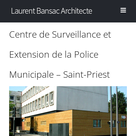
Passer
au
contenu
Centre de Surveillance et
Extension de la Police
Municipale – Saint-Priest
View
Larger
Image